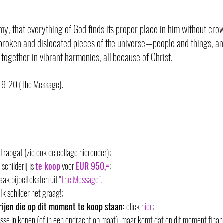
my, that everything of God finds its proper place in him without cro
he broken and dislocated pieces of the universe—people and things,
t together in vibrant harmonies, all because of Christ.
1:19-20 (The Message). 
n trapgat (zie ook de collage hieronder);
t schilderij is 
te koop
 voor 
EUR 950,=
;
aak bijbelteksten uit "
The Message
". 
 Ik schilder het graag!;
erijen die op dit moment te koop staan:
 click 
hier
;
esse in kopen (of in een opdracht op maat), maar komt dat op dit moment financi