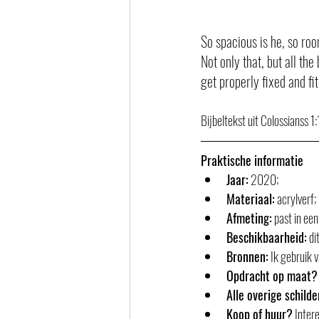
So spacious is he, so roo
Not only that, but all t
get properly fixed and fi
Bijbeltekst uit Colossianss 
Praktische informatie
Jaar:
 2020;
Materiaal:
 acrylverf;
Afmeting:
 past in ee
Beschikbaarheid:
 di
Bronnen:
 Ik gebruik v
Opdracht op maat?
Alle overige schild
Koop of huur?
 Inter