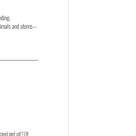
wding.
 animals and atoms—
eel niet uit? Of 