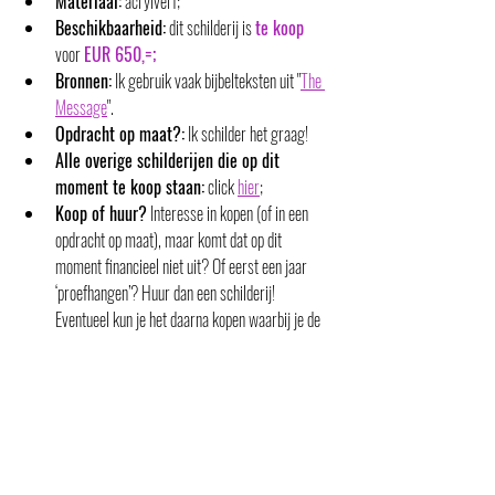
Materiaal:
 acrylverf;
Beschikbaarheid:
 dit schilderij is 
te koop
voor 
EUR 650,=;
Bronnen:
 Ik gebruik vaak bijbelteksten uit "
The 
Message
". 
Opdracht op maat?:
 Ik schilder het graag!
Alle overige schilderijen die op dit 
moment te koop staan:
 click 
hier
;
Koop of huur?
 Interesse in kopen (of in een 
opdracht op maat), maar komt dat op dit 
moment financieel niet uit? Of eerst een jaar 
‘proefhangen’? Huur dan een schilderij!  
Eventueel kun je het daarna kopen waarbij je de 
betaalde huurprijs als korting krijgt.
Te koop