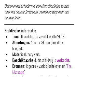
Boven in het schilderij is een klein doorkijkje te zien 
naar het nieuwe Jeruzalem, samen op weg naar een 
eeuwig leven. 
Praktische informatie
Jaar:
 dit schilderij is geschilderd in 2016;
Afmetingen:
 40cm x 30 cm (breedte x 
hoogte);
Materiaal:
 acrylverf;
Beschikbaarheid:
 dit schilderij is 
verkocht
;
Bronnen:
 Ik gebruik vaak bijbelteksten uit "
The 
Message
". 
Opdracht op maat?
 Ik schilder het graag!;
Alle overige schilderijen die op dit 
moment te koop staan:
 click 
hier
;
Koop of huur?
 Interesse in kopen (of in een 
opdracht op maat), maar komt dat op dit 
moment financieel niet uit? Of eerst een jaar 