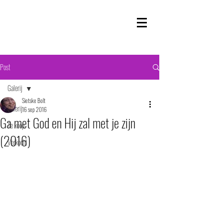
Post
Galerij
Sietske Bolt
Galerij
16 sep 2016
Ga met God en Hij zal met je zijn
Te koop
(2016)
Verkocht