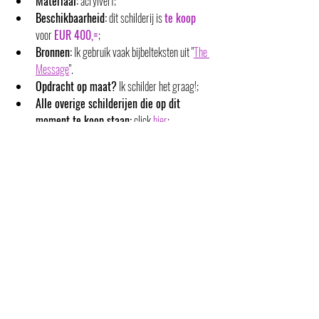
Materiaal:
 acrylverf;
Beschikbaarheid:
 dit schilderij is 
te koop
voor 
EUR 400,=
;
Bronnen:
 Ik gebruik vaak bijbelteksten uit "
The 
Message
". 
Opdracht op maat?
 Ik schilder het graag!;
Alle overige schilderijen die op dit 
moment te koop staan:
 click 
hier
;
Koop of huur?
 Interesse in kopen (of in een 
opdracht op maat), maar komt dat op dit 
moment financieel niet uit? Of eerst een jaar 
‘proefhangen’? Huur dan een schilderij!  
Eventueel kun je het daarna kopen waarbij je de 
betaalde huurprijs als korting krijgt.
Te koop