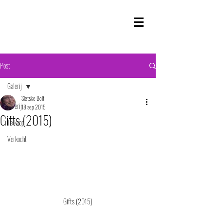
Post
Galerij
Sietske Bolt
Galerij
18 sep 2015
Gifts (2015)
Te koop
Verkocht
Gifts (2015)