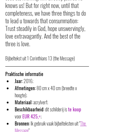
knows us! But for right now, until that 
completeness, we have three things to do 
to lead u towards that consummation: 
Trust steadily in God, hope unswervingly, 
love extravagantly. And the best of the 
three is love.
Bijbeltekst uit 1 Corinthians 13 (the Message)
Praktische informatie
Jaar:
 2016;
Afmetingen:
 80 cm x 40 cm (breedte x 
hoogte);
Materiaal:
 acrylverf;
Beschikbaarheid:
 dit schilderij is 
te koop
voor 
EUR 425,=
;
Bronnen:
 Ik gebruik vaak bijbelteksten uit "
The 
Message
". 