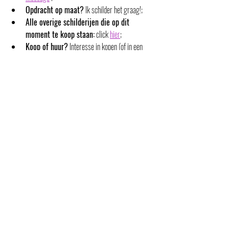
Opdracht op maat?
 Ik schilder het graag!;
Alle overige schilderijen die op dit 
moment te koop staan:
 click 
hier
;
Koop of huur?
 Interesse in kopen (of in een 
opdracht op maat), maar komt dat op dit 
moment financieel niet uit? Of eerst een jaar 
‘proefhangen’? Huur dan een schilderij!  
Eventueel kun je het daarna kopen waarbij je de 
betaalde huurprijs als korting krijgt.
Te koop
Opmerkingen