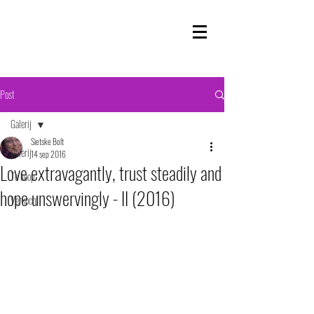
Post
Galerij
Sietske Bolt
Galerij
14 sep 2016
Love extravagantly, trust steadily and
Te koop
hope unswervingly - II (2016)
Verkocht