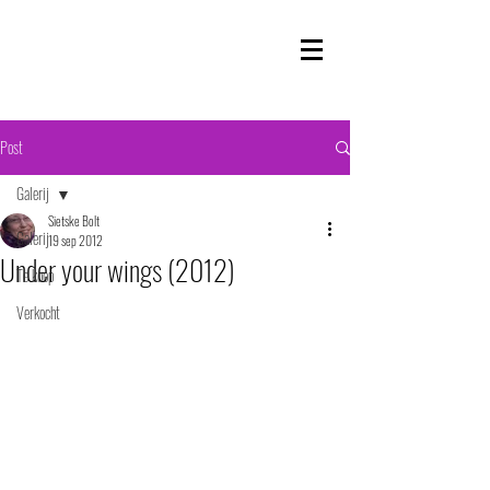
Post
Galerij
Sietske Bolt
Galerij
19 sep 2012
Under your wings (2012)
Te koop
Verkocht