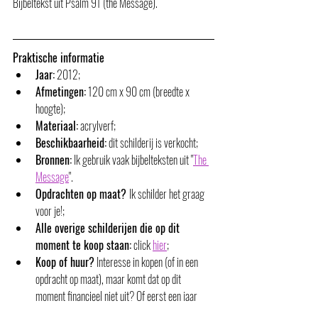
Bijbeltekst uit Psalm 91 (the Message).
Praktische informatie
Jaar:
 2012;
Afmetingen:
 120 cm x 90 cm (breedte x 
hoogte);
Materiaal:
 acrylverf;
Beschikbaarheid:
 dit schilderij is verkocht;
Bronnen:
 Ik gebruik vaak bijbelteksten uit "
The 
Message
". 
Opdrachten op maat? 
Ik schilder het graag 
voor je!;
Alle overige schilderijen die op dit 
moment te koop staan:
 click 
hier
;
Koop of huur?
 Interesse in kopen (of in een 
opdracht op maat), maar komt dat op dit 
moment financieel niet uit? Of eerst een jaar 
‘proefhangen’? Huur dan een schilderij!  