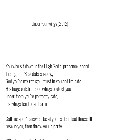
Under your wings (2012)
You who sit down in the High God's  presence, spend 
the night in Shaddai's shadow,
God you're my refuge. I trust in you and I'm safe!
His huge outstretched wings protect you - 
under them you're perfectly safe;
his wings fend of all harm.
Call me and I'll answer, be at your side in bad times; I'll 
rescue you, then throw you  a party.