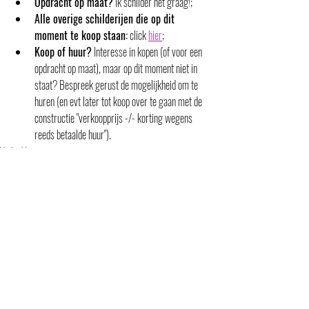
Opdracht op maat?
 Ik schilder het graag!;
Alle overige schilderijen die op dit 
moment te koop staan:
 click 
hier
;
Koop of huur?
 Interesse in kopen (of voor een 
opdracht op maat), maar op dit moment niet in 
staat? Bespreek gerust de mogelijkheid om te 
huren (en evt later tot koop over te gaan met de 
constructie "verkoopprijs -/- korting wegens 
reeds betaalde huur").
Verkocht
Opmerkingen