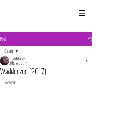
Post
Galerij
Sietske Bolt
Galerij
13 sep 2017
Waddenzee (2017)
Te koop
Verkocht